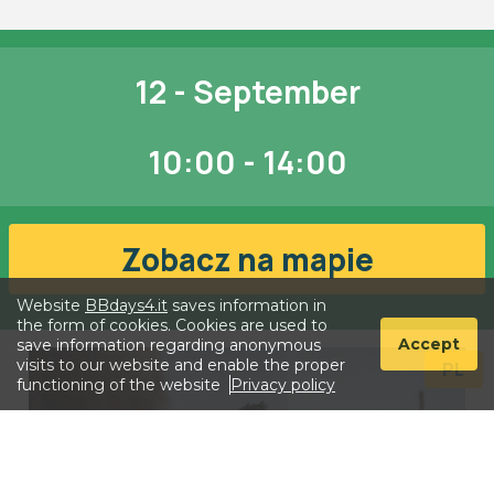
12 - September
10:00
-
14:00
Zobacz na mapie
Website
BBdays4.it
saves information in
the form of cookies. Cookies are used to
Accept
save information regarding anonymous
visits to our website and enable the proper
PL
functioning of the website
Privacy policy